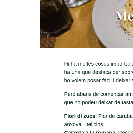
Me
Hi ha moltes coses important
ha una que destaca per sobre 
ho volem posar fàcil i deixa
Però abans de començar amb 
que no podeu deixar de tastar 
Fiori di zuca
: Flor de carab
anxova. Deliciós.
Carxofa a la romana
: Recep