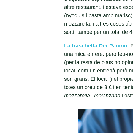
altre restaurant, i estava es
(nyoquis i pasta amb marisc), 
mozzarella, i altres coses tí
sortir també per un total de 
La fraschetta Der Panino:
P
una mica enrere, però feu-no
(per la resta de plats no opin
local, com un entrepà però mi
són grans. El local (i el prop
totes un preu de 8 € i en teni
mozzarella
i
melanzane
i est