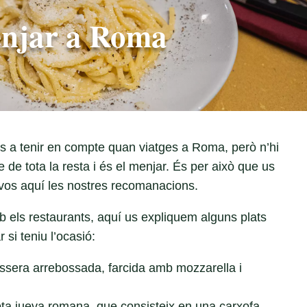
njar a Roma
s a tenir en compte quan viatges a Roma, però n’hi
de tota la resta i és el menjar. És per això que us
r-vos aquí les nostres recomanacions.
els restaurants, aquí us expliquem alguns plats
si teniu l’ocasió:
assera arrebossada, farcida amb mozzarella i
ta jueva romana, que consisteix en una carxofa