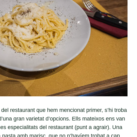
 del restaurant que hem mencionat primer, s’hi troba
 d’una gran varietat d’opcions. Ells mateixos ens van
es especialitats del restaurant (punt a agrair). Una
la pasta amb marisc, que no n’havíem trobat a cap