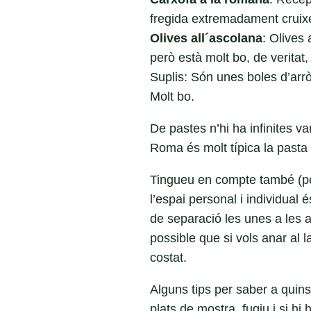
fregida extremadament cruix
Olives all´ascolana
: Olives
però està molt bo, de veritat
Suplis: Són unes boles d’arr
Molt bo.
De pastes n’hi ha infinites v
Roma és molt típica la pasta
Tingueu en compte també (per
l’espai personal i individual
de separació les unes a les al
possible que si vols anar al l
costat.
Alguns tips per saber a quin
plats de mostra, fugiu i si hi