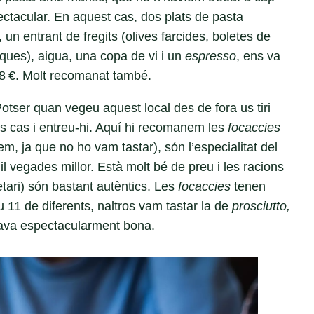
pectacular. En aquest cas, dos plats de pasta
un entrant de fregits (olives farcides, boletes de
piques), aigua, una copa de vi i un
espresso
, ens va
48 €. Molt recomanat també.
otser quan vegeu aquest local des de fora us tiri
s cas i entreu-hi. Aquí hi recomanem les
focaccies
em, ja que no ho vam tastar), són l’especialitat del
l vegades millor. Està molt bé de preu i les racions
ietari) són bastant autèntics. Les
focaccies
tenen
u 11 de diferents, naltros vam tastar la de
prosciutto,
ava espectacularment bona.