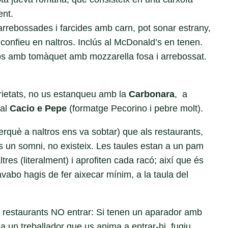
ent.
 arrebossades i farcides amb carn, pot sonar estrany,
, confieu en naltros. Inclús al McDonald’s en tenen.
òs amb tomàquet amb mozzarella fosa i arrebossat.
arietats, no us estanqueu amb la
Carbonara
, a
 al
Cacio e Pepe
(formatge Pecorino i pebre molt).
què a naltros ens va sobtar) que als restaurants,
 és un somni, no existeix. Les taules estan a un pam
tres (literalment) i aprofiten cada racó; així que és
avabo hagis de fer aixecar mínim, a la taula del
s restaurants NO entrar: Si tenen un aparador amb
 ha un treballador que us anima a entrar-hi, fugiu