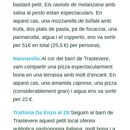
bastant petit. Els
raviolis de melanzana
amb
salsa al
pesto
estan espectaculars. En
aquest cas, una
mozzarella de búfala
amb
trufa, dos plats de pasta, pa de
focaccia
, una
pannacotta
, aigua i el
copperto
, ens va sortir
per 51€ en total (25,5 €) per persona).
Nannarella:
Al cor del barri de Trastevere,
vam compartir una pizza espectacularment
bona en una terrassa amb molt d’encant. En
aquest cas, una amanida
caprese
, una pizza
(considerablement gran) i aigua ens va sortir
per 22 €.
Trattoria Da Enzo al 29:
Seguim al barri de
Trastevere aquest petit local ofereix
autèntica gastronomia italiana, molt bona i a