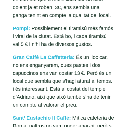
dolent ja et roben 3€, ens sembla una
ganga tenint en compte la qualitat del local.
Pompi:
Possiblement el tiramisú més famós
i viral de la ciutat. Està bo, i cada tiramisú
val 5 € i n’hi ha de diversos gustos.
Gran Caffè La Caffetteria:
És un lloc car,
no ens enganyarem, dues pastes i dos
capuccinos ens van costar 13 €. Però és un
local que sembla que s’hagi aturat al temps,
i és interessant. Està al costat del temple
d’Adriano, així que això també s’ha de tenir
en compte al valorar el preu.
Sant’ Eustachio II Caffè:
Mítica cafeteria de
Roma, naltros no vam poder anar-hi, però si