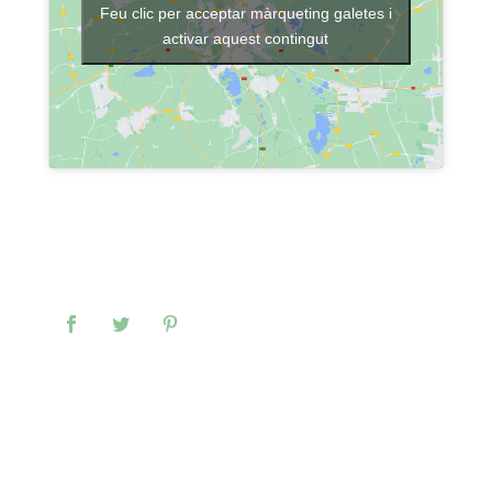
Feu clic per acceptar màrqueting galetes i
activar aquest contingut