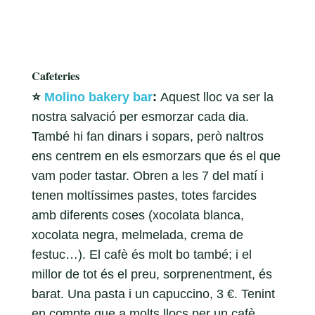
Cafeteries
⭐️
Molino bakery bar
:
Aquest lloc va ser la
nostra salvació per esmorzar cada dia.
També hi fan dinars i sopars, però naltros
ens centrem en els esmorzars que és el que
vam poder tastar. Obren a les 7 del matí i
tenen moltíssimes pastes, totes farcides
amb diferents coses (xocolata blanca,
xocolata negra, melmelada, crema de
festuc…). El cafè és molt bo també; i el
millor de tot és el preu, sorprenentment, és
barat. Una pasta i un capuccino, 3 €. Tenint
en compte que a molts llocs per un cafè