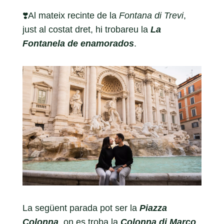
❣️Al mateix recinte de la
Fontana di Trevi
,
just al costat dret, hi trobareu la
La
Fontanela
de enamorados
.
La següent parada pot ser la
Piazza
Colonna
, on es troba la
Colonna di Marco