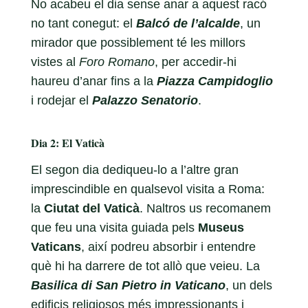
No acabeu el dia sense anar a aquest racó
no tant conegut: el
Balcó de l’alcalde
, un
mirador que possiblement té les millors
vistes al
Foro Romano
, per accedir-hi
haureu d’anar fins a la
Piazza Campidoglio
i rodejar el
Palazzo Senatorio
.
Dia 2: El Vaticà
El segon dia dediqueu-lo a l’altre gran
imprescindible en qualsevol visita a Roma:
la
Ciutat del Vaticà
. Naltros us recomanem
que feu una visita guiada pels
Museus
Vaticans
, així podreu absorbir i entendre
què hi ha darrere de tot allò que veieu. La
Basilica di San Pietro in Vaticano
, un dels
edificis religiosos més impressionants i