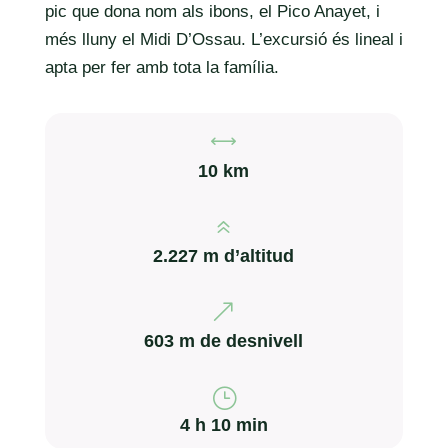
pic que dona nom als ibons, el Pico Anayet, i
més lluny el Midi D’Ossau. L’excursió és lineal i
apta per fer amb tota la família.
,
10 km
6
2.227
m d’altitud
&
603 m de desnivell
}
4 h 10 min