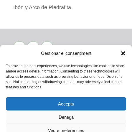
Ibón y Arco de Piedrafita
Gestionar el consentiment
To provide the best experiences, we use technologies like cookies to store
and/or access device information. Consenting to these technologies will
allow us to process data such as browsing behavior or unique IDs on this
CONTACTA
site. Not consenting or withdrawing consent, may adversely affect certain
features and functions.
Política de privacitat
Política de cookies (UE)
Accepta
Avís legal
Denega
Veure preferències