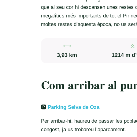
que al seu cor hi descansen unes restes q
megalítics més importants de tot el Pirineu
moltes restes d’aquesta època, no us serà 
,
6
3,93 km
1214 m d’
Com arribar al pun
🅿️
Parking Selva de Oza
Per arribar-hi, haureu de passar les poblac
congost, ja us trobareu l’aparcament.