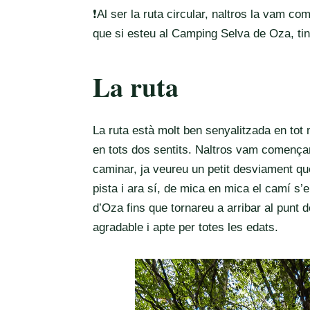
❗️Al ser la ruta circular, naltros la vam c
que si esteu al Camping Selva de Oza, ti
La ruta
La ruta està molt ben senyalitzada en tot 
en tots dos sentits. Naltros vam començar
caminar, ja veureu un petit desviament que
pista i ara sí, de mica en mica el camí s
d’Oza fins que tornareu a arribar al punt d
agradable i apte per totes les edats.