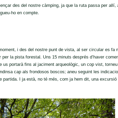
omençar des del nostre càmping, ja que la ruta passa per allí, 
ngueu-ho en compte.
moment, i des del nostre punt de vista, al ser circular es fa 
 per la pista forestal. Uns 15 minuts després d’haver come
 us portarà fins al jaciment arqueològic, un cop vist, torneu
’endinsa cap als frondosos boscos; aneu seguint les indicaci
e partida. I ja està, no té més, com ja hem dit, una excursió