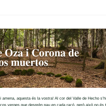
e Oza i Corona de
los muertos
 i amena, aquesta és la vostra! Al cor del Valle de Hecho s’h
cos verges que desprèn pau en cada racó, però això no és t