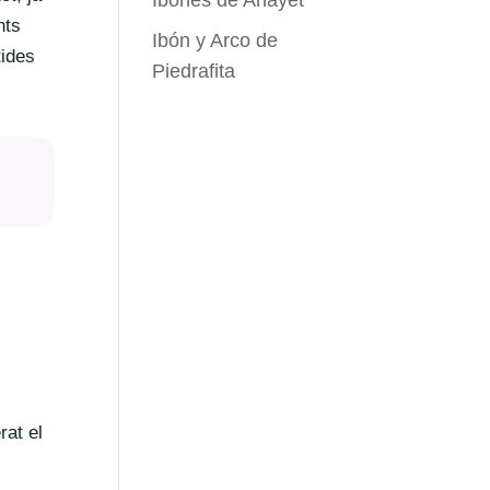
Ibones de Anayet
nts
Ibón y Arco de
tides
Piedrafita
rat el