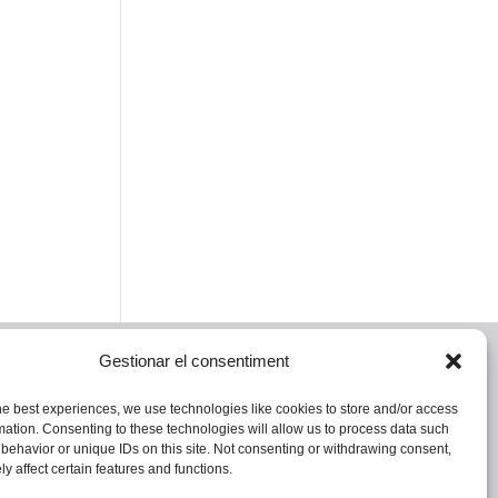
Gestionar el consentiment
CONTACTA
he best experiences, we use technologies like cookies to store and/or access
mation. Consenting to these technologies will allow us to process data such
Política de privacitat
behavior or unique IDs on this site. Not consenting or withdrawing consent,
Política de cookies (UE)
y affect certain features and functions.
Avís legal