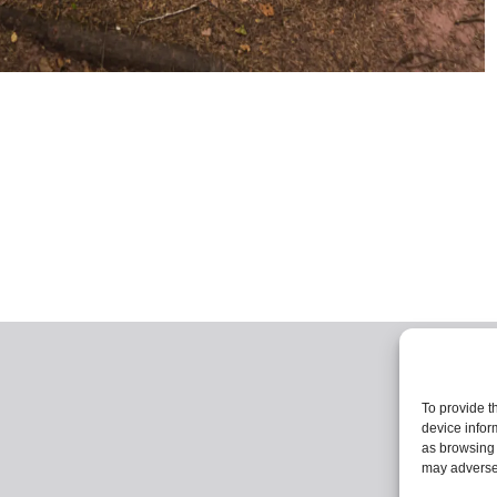
To provide t
device infor
as browsing 
may adversel