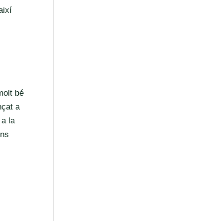
així
molt bé
nçat a
 a la
ons