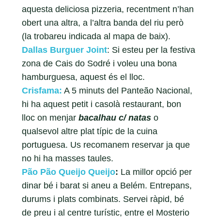
aquesta deliciosa pizzeria, recentment n’han
obert una altra, a l’altra banda del riu però
(la trobareu indicada al mapa de baix).
Dallas Burguer Joint
: Si esteu per la festiva
zona de Cais do Sodré i voleu una bona
hamburguesa, aquest és el lloc.
Crisfama:
A 5 minuts del Panteão Nacional,
hi ha aquest petit i casolà restaurant, bon
lloc on menjar
bacalhau c/ natas
o
qualsevol altre plat típic de la cuina
portuguesa. Us recomanem reservar ja que
no hi ha masses taules.
Pão Pão Queijo Queijo
:
La millor opció per
dinar bé i barat si aneu a Belém. Entrepans,
durums i plats combinats. Servei ràpid, bé
de preu i al centre turístic, entre el Mosterio